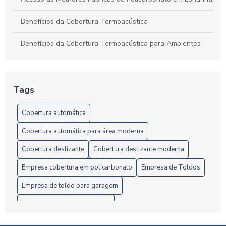
Benefícios da Cobertura Termoacústica
Benefícios da Cobertura Termoacústica para Ambientes
Confortáveis e Eficientes
Benefícios e Instalação de Toldos de Policarbonato em
Londrina: Guia Completo
Tags
Câmera em Londrina: Confira o Guia Completo
Cobertura automática
Câmera em Londrina: Conheça os Melhores Modelos
Cobertura automática para área moderna
Cobertura deslizante
Cobertura deslizante moderna
Câmera em Londrina: Guia Completo
Empresa cobertura em policarbonato
Empresa de Toldos
Câmeras de Segurança em Londrina: Como Escolher a
Melhor Opção para Sua Proteção
Empresa de toldo para garagem
Empresa de toldos instalação
Câmeras de Segurança em Londrina: Proteja Seu Imóvel
com Soluções Eficientes
Fornecedor cobertura termoacústica
Fábrica de Toldos