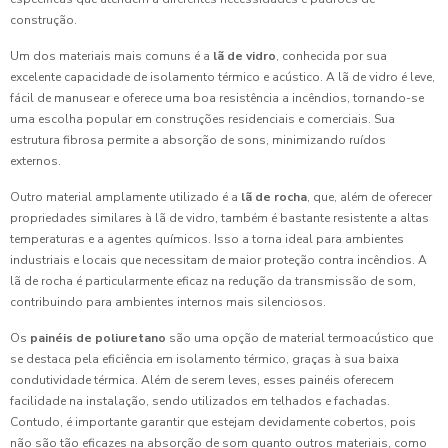
construção.
Um dos materiais mais comuns é a
lã de vidro
, conhecida por sua
excelente capacidade de isolamento térmico e acústico. A lã de vidro é leve,
fácil de manusear e oferece uma boa resistência a incêndios, tornando-se
uma escolha popular em construções residenciais e comerciais. Sua
estrutura fibrosa permite a absorção de sons, minimizando ruídos
externos.
Outro material amplamente utilizado é a
lã de rocha
, que, além de oferecer
propriedades similares à lã de vidro, também é bastante resistente a altas
temperaturas e a agentes químicos. Isso a torna ideal para ambientes
industriais e locais que necessitam de maior proteção contra incêndios. A
lã de rocha é particularmente eficaz na redução da transmissão de som,
contribuindo para ambientes internos mais silenciosos.
Os
painéis de poliuretano
são uma opção de material termoacústico que
se destaca pela eficiência em isolamento térmico, graças à sua baixa
condutividade térmica. Além de serem leves, esses painéis oferecem
facilidade na instalação, sendo utilizados em telhados e fachadas.
Contudo, é importante garantir que estejam devidamente cobertos, pois
não são tão eficazes na absorção de som quanto outros materiais, como