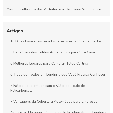
Como Escolher Toldos Perfeitos para Proteger Seu Espaço
com Eficiência
Toldos: Transforme Seu Espaço Externo em um Refúgio
Aconchegante
Artigos
Cobertura Termoacústica: Conforto e Silêncio para Seu
10 Dicas Essenciais para Escolher sua Fábrica de Toldos
Espaço
5 Benefícios dos Toldos Automáticos para Sua Casa
Toldos Automáticos: Transforme Seu Espaço e Melhore o
Conforto ao Ar Livre
6 Melhores Lugares para Comprar Toldo Cortina
6 Tipos de Toldos em Londrina que Você Precisa Conhecer
7 Fatores que Influenciam o Valor do Toldo de
Policarbonato
7 Vantagens da Cobertura Automática para Empresas
Acesso às Melhores Fábricas de Policarbonato em Londrina