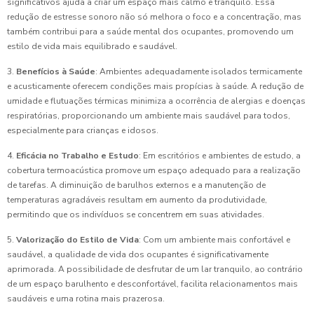
significativos ajuda a criar um espaço mais calmo e tranquilo. Essa
redução de estresse sonoro não só melhora o foco e a concentração, mas
também contribui para a saúde mental dos ocupantes, promovendo um
estilo de vida mais equilibrado e saudável.
3.
Benefícios à Saúde
: Ambientes adequadamente isolados termicamente
e acusticamente oferecem condições mais propícias à saúde. A redução de
umidade e flutuações térmicas minimiza a ocorrência de alergias e doenças
respiratórias, proporcionando um ambiente mais saudável para todos,
especialmente para crianças e idosos.
4.
Eficácia no Trabalho e Estudo
: Em escritórios e ambientes de estudo, a
cobertura termoacústica promove um espaço adequado para a realização
de tarefas. A diminuição de barulhos externos e a manutenção de
temperaturas agradáveis resultam em aumento da produtividade,
permitindo que os indivíduos se concentrem em suas atividades.
5.
Valorização do Estilo de Vida
: Com um ambiente mais confortável e
saudável, a qualidade de vida dos ocupantes é significativamente
aprimorada. A possibilidade de desfrutar de um lar tranquilo, ao contrário
de um espaço barulhento e desconfortável, facilita relacionamentos mais
saudáveis e uma rotina mais prazerosa.