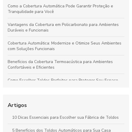
Como a Cobertura Automática Pode Garantir Proteção e
Tranquilidade para Você
Vantagens da Cobertura em Policarbonato para Ambientes
Duráveis e Funcionais
Cobertura Automática: Modernize e Otimize Seus Ambientes
com Soluções Funcionais
Benefícios da Cobertura Termoacústica para Ambientes
Confortáveis e Eficientes
Como Escolher Toldos Perfeitos para Proteger Seu Espaço
com Eficiência
Toldos: Transforme Seu Espaço Externo em um Refúgio
Aconchegante
Artigos
Cobertura Termoacústica: Conforto e Silêncio para Seu
10 Dicas Essenciais para Escolher sua Fábrica de Toldos
Espaço
5 Benefícios dos Toldos Automáticos para Sua Casa