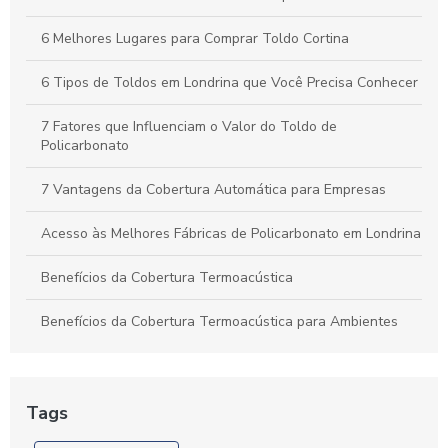
Toldos Automáticos: Transforme Seu Espaço e Melhore o
Conforto ao Ar Livre
6 Melhores Lugares para Comprar Toldo Cortina
6 Tipos de Toldos em Londrina que Você Precisa Conhecer
7 Fatores que Influenciam o Valor do Toldo de
Policarbonato
7 Vantagens da Cobertura Automática para Empresas
Acesso às Melhores Fábricas de Policarbonato em Londrina
Benefícios da Cobertura Termoacústica
Benefícios da Cobertura Termoacústica para Ambientes
Confortáveis e Eficientes
Benefícios e Instalação de Toldos de Policarbonato em
Londrina: Guia Completo
Tags
Câmera em Londrina: Confira o Guia Completo