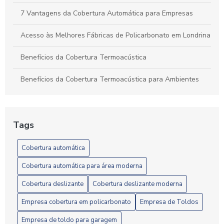
7 Vantagens da Cobertura Automática para Empresas
Acesso às Melhores Fábricas de Policarbonato em Londrina
Benefícios da Cobertura Termoacústica
Benefícios da Cobertura Termoacústica para Ambientes
Confortáveis e Eficientes
Benefícios e Instalação de Toldos de Policarbonato em
Londrina: Guia Completo
Tags
Câmera em Londrina: Confira o Guia Completo
Cobertura automática
Câmera em Londrina: Conheça os Melhores Modelos
Cobertura automática para área moderna
Cobertura deslizante
Cobertura deslizante moderna
Câmera em Londrina: Guia Completo
Empresa cobertura em policarbonato
Empresa de Toldos
Câmeras de Segurança em Londrina: Como Escolher a
Melhor Opção para Sua Proteção
Empresa de toldo para garagem