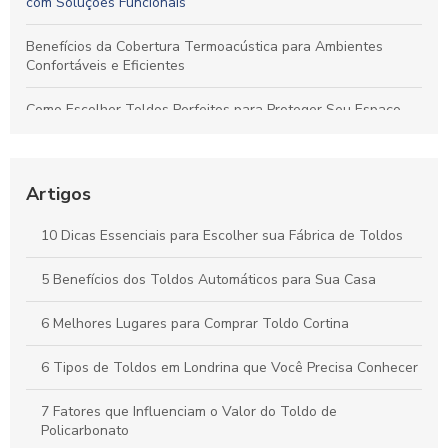
com Soluções Funcionais
Benefícios da Cobertura Termoacústica para Ambientes
Confortáveis e Eficientes
Como Escolher Toldos Perfeitos para Proteger Seu Espaço
com Eficiência
Toldos: Transforme Seu Espaço Externo em um Refúgio
Aconchegante
Artigos
Cobertura Termoacústica: Conforto e Silêncio para Seu
10 Dicas Essenciais para Escolher sua Fábrica de Toldos
Espaço
5 Benefícios dos Toldos Automáticos para Sua Casa
Toldos Automáticos: Transforme Seu Espaço e Melhore o
Conforto ao Ar Livre
6 Melhores Lugares para Comprar Toldo Cortina
6 Tipos de Toldos em Londrina que Você Precisa Conhecer
7 Fatores que Influenciam o Valor do Toldo de
Policarbonato