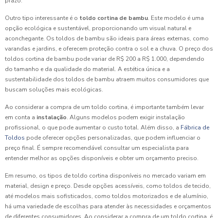
prazo.
Outro tipo interessante é o
toldo cortina de bambu
. Este modelo é uma
opção ecológica e sustentável, proporcionando um visual natural e
aconchegante. Os toldos de bambu são ideais para áreas externas, como
varandas e jardins, e oferecem proteção contra o sol e a chuva. O preço dos
toldos cortina de bambu pode variar de R$ 200 a R$ 1.000, dependendo
do tamanho e da qualidade do material. A estética única e a
sustentabilidade dos toldos de bambu atraem muitos consumidores que
buscam soluções mais ecológicas.
Ao considerar a compra de um toldo cortina, é importante também levar
em conta a
instalação
. Alguns modelos podem exigir instalação
profissional, o que pode aumentar o custo total. Além disso, a
Fábrica de
Toldos
pode oferecer opções personalizadas, que podem influenciar o
preço final. É sempre recomendável consultar um especialista para
entender melhor as opções disponíveis e obter um orçamento preciso.
Em resumo, os tipos de toldo cortina disponíveis no mercado variam em
material, design e preço. Desde opções acessíveis, como toldos de tecido,
até modelos mais sofisticados, como toldos motorizados e de alumínio,
há uma variedade de escolhas para atender às necessidades e orçamentos
de diferentes consumidores. Ao considerar a compra de um toldo cortina, é