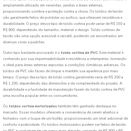
amplamente utilizado em varandas, janelas e áreas externas,
proporcionando sombra e proteção contra a chuva. Os toldos de tecido
são geralmente feitos de poliéster ou acrílico, que oferecem resistência e
durabilidade. O preço desse tipo de toldo cortina pode variar de R$ 150 a
R$ 800, dependendo do tamanho, material e design. Toldo cortinas de
tecido são uma opção acessível e versátil, podendo ser encontrados em
diversas cores e padrões.
Outro tipo bastante procurado é o
toldo cortina de PVC
. Este material é
conhecido por sua impermeabilidade e resistência a intempéries, tornando-
o ideal para áreas externas expostas a condições climáticas adversas. Os
toldos de PVC são fáceis de limpar e mantêm sua aparência por mais
tempo. O preço desse tipo de toldo cortina geralmente varia de R$ 200 a
R$ 1.200, dependendo das dimensões e da complexidade do projeto. A
durabilidade e a facilidade de manutenção fazem do toldo cortina de PVC
uma escolha popular entre os consumidores.
Os
toldos cortina motorizados
também têm ganhado destaque no
mercado. Esses modelos oferecem a conveniência de serem abertos e
fechados com o toque de um botão, proporcionando um nível adicional de
conforto e praticidade. Os toldos motorizados podem ser feitos de tecido
ou PVC e costumam ter um preço mais elevado, variando de R$ 800 a R$