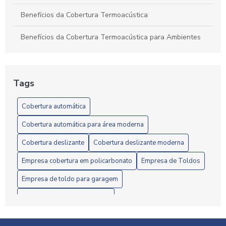
Benefícios da Cobertura Termoacústica
Benefícios da Cobertura Termoacústica para Ambientes
Confortáveis e Eficientes
Benefícios e Instalação de Toldos de Policarbonato em
Londrina: Guia Completo
Tags
Câmera em Londrina: Confira o Guia Completo
Cobertura automática
Câmera em Londrina: Conheça os Melhores Modelos
Cobertura automática para área moderna
Cobertura deslizante
Cobertura deslizante moderna
Câmera em Londrina: Guia Completo
Empresa cobertura em policarbonato
Empresa de Toldos
Câmeras de Segurança em Londrina: Como Escolher a
Melhor Opção para Sua Proteção
Empresa de toldo para garagem
Empresa de toldos instalação
Câmeras de Segurança em Londrina: Proteja Seu Imóvel
com Soluções Eficientes
Fornecedor cobertura termoacústica
Fábrica de Toldos