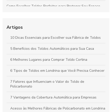
Como Escolher Toldos Perfeitos para Proteger Seu Espaço
com Eficiência
Toldos: Transforme Seu Espaço Externo em um Refúgio
Aconchegante
Artigos
Cobertura Termoacústica: Conforto e Silêncio para Seu
10 Dicas Essenciais para Escolher sua Fábrica de Toldos
Espaço
5 Benefícios dos Toldos Automáticos para Sua Casa
Toldos Automáticos: Transforme Seu Espaço e Melhore o
Conforto ao Ar Livre
6 Melhores Lugares para Comprar Toldo Cortina
6 Tipos de Toldos em Londrina que Você Precisa Conhecer
7 Fatores que Influenciam o Valor do Toldo de
Policarbonato
7 Vantagens da Cobertura Automática para Empresas
Acesso às Melhores Fábricas de Policarbonato em Londrina