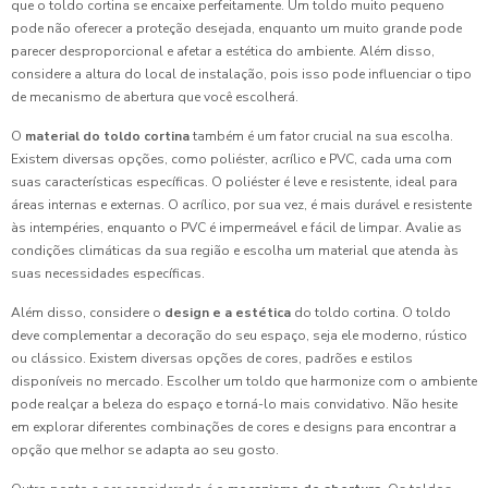
que o toldo cortina se encaixe perfeitamente. Um toldo muito pequeno
pode não oferecer a proteção desejada, enquanto um muito grande pode
parecer desproporcional e afetar a estética do ambiente. Além disso,
considere a altura do local de instalação, pois isso pode influenciar o tipo
de mecanismo de abertura que você escolherá.
O
material do toldo cortina
também é um fator crucial na sua escolha.
Existem diversas opções, como poliéster, acrílico e PVC, cada uma com
suas características específicas. O poliéster é leve e resistente, ideal para
áreas internas e externas. O acrílico, por sua vez, é mais durável e resistente
às intempéries, enquanto o PVC é impermeável e fácil de limpar. Avalie as
condições climáticas da sua região e escolha um material que atenda às
suas necessidades específicas.
Além disso, considere o
design e a estética
do toldo cortina. O toldo
deve complementar a decoração do seu espaço, seja ele moderno, rústico
ou clássico. Existem diversas opções de cores, padrões e estilos
disponíveis no mercado. Escolher um toldo que harmonize com o ambiente
pode realçar a beleza do espaço e torná-lo mais convidativo. Não hesite
em explorar diferentes combinações de cores e designs para encontrar a
opção que melhor se adapta ao seu gosto.