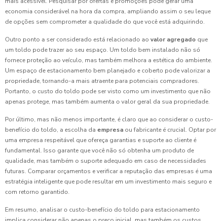
mais acessível. Pesquisar por ofertas e promoções pode gerar uma
economia considerável na hora da compra, ampliando assim o seu leque
de opções sem comprometer a qualidade do que você está adquirindo.
Outro ponto a ser considerado está relacionado ao
valor agregado
que
um toldo pode trazer ao seu espaço. Um toldo bem instalado não só
fornece proteção ao veículo, mas também melhora a estética do ambiente.
Um espaço de estacionamento bem planejado e coberto pode valorizar a
propriedade, tornando-a mais atraente para potenciais compradores.
Portanto, o custo do toldo pode ser visto como um investimento que não
apenas protege, mas também aumenta o valor geral da sua propriedade.
Por último, mas não menos importante, é claro que ao considerar o custo-
benefício do toldo, a escolha da
empresa
ou fabricante é crucial. Optar por
uma empresa respeitável que ofereça garantias e suporte ao cliente é
fundamental. Isso garante que você não só obtenha um produto de
qualidade, mas também o suporte adequado em caso de necessidades
futuras. Comparar orçamentos e verificar a reputação das empresas é uma
estratégia inteligente que pode resultar em um investimento mais seguro e
com retorno garantido.
Em resumo, analisar o custo-benefício do toldo para estacionamento
implica considerar não apenas o preço inicial, mas também os custos