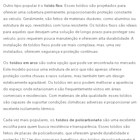
Outro tipo popular é o
toldo fixo
. Esses toldos são projetados para
oferecer uma cobertura permanente, proporcionando proteção constante
ao veículo. Geralmente, são feitos de materiais duráveis, como alumínio ou
estrutura de aço, revestidos com lona resistente. Os toldos fixos são ideais
para aqueles que desejam uma solução de longo prazo para proteger seu
veículo, pois requerem pouca manutenção e oferecem alta durabilidade. A
instalação de toldos fixos pode ser mais complexa, mas, uma vez
instalados, oferecem segurança e proteção contínuas.
Os
toldos em arco
são outra opção que pode ser encontrada no mercado.
Este modelo possui uma estrutura de arco que não apenas oferece
proteção contra chuvas e raios solares, mas também tem um design
esteticamente agradável. Os toldos em arco podem melhorar a aparência
do espaço onde estacionam e são frequentemente vistos em áreas
comerciais e residenciais. Com materiais de alta qualidade, esses toldos
são capazes de suportar condições climáticas adversas e proporcionar um
excelente isolamento térmico.
Cada vez mais populares, os
toldos de policarbonato
são uma excelente
escolha para quem busca resistência e transparência. Esses toldos são
feitos de placas de policarbonato, que oferecem grande durabilidade e
proteção UV. Um dos principais benefícios dos toldos de policarbonato é