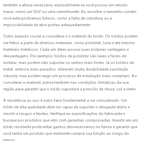
também a altura necessária, especialmente se você possui um veículo
maior, como um SUV ou uma caminhonete. Ao escolher o tamanho correto,
você evita problemas futuros, como a falta de cobertura ou a
impossibilidade de abrir portas adequadamente.
Outro aspecto crucial a considerar é o material do toldo. Os toldos podem
ser feitos a partir de diversos materiais, como poliéster, lona e até mesmo
materiais metálicos. Cada um deles possui suas próprias vantagens e
desvantagens. Por exemplo, toldos de poliéster são leves e fáceis de
instalar, mas podem não suportar os ventos mais fortes. Já os toldos de
metal, embora mais pesados, oferecem muita durabilidade e proteção
robusta, mas podem exigir um processo de instalação mais complexo. Ao
considerar o material, pense também nas condições climáticas da sua
região para garantir que o toldo suportará a pressão de chuva, sol e vento.
A resistência ao uso é outro fator fundamental a ser considerado. Um
toldo de alta qualidade deve ser capaz de suportar o desgaste diário e
resistir a rasgos e fendas. Verifique as especificações do fabricante e
busque por produtos que vêm com garantias comprovadas. Investir em um
toldo resistente pode evitar gastos desnecessários no futuro e garantir que
você tenha um produto que realmente cumpra sua função ao longo do
tempo.