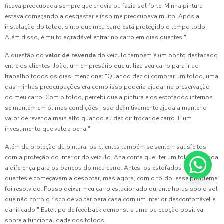
ficava preocupada sempre que chovia ou fazia sol forte. Minha pintura
estava começando a desgastar e isso me preocupava muito. Após a
instalação do toldo, sinto que meu carro está protegido o tempo todo.
Além disso, é muito agradável entrar no carro em dias quentes!"
A questão do
valor de revenda
do veículo também é um ponto destacado
entre os clientes. João, um empresário que utiliza seu carro para ir ao
trabalho todos os dias, menciona: "Quando decidi comprar um toldo, uma
das minhas preocupações era como isso poderia ajudar na preservação
do meu carro. Com o toldo, percebi que a pintura e os estofados internos
se mantêm em ótimas condições. Isso definitivamente ajuda a manter o
valor de revenda mais alto quando eu decidir trocar de carro. É um
investimento que vale a pena!"
Além da proteção da pintura, os clientes também se sentem satisfeitos
com a proteção do interior do veículo. Ana conta que "ter um toldo fez toda
a diferença para os bancos do meu carro. Antes, os estofados ficavam
quentes e começavam a desbotar, mas agora, com o toldo, esse problema
foi resolvido. Posso deixar meu carro estacionado durante horas sob o sol
que não corro o risco de voltar para casa com um interior desconfortável e
danificado." Este tipo de feedback demonstra uma percepção positiva
sobre a funcionalidade dos toldos.