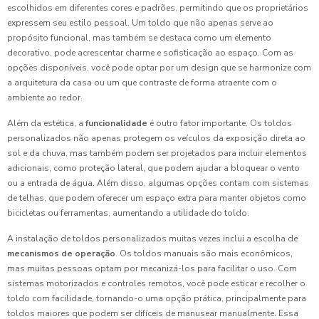
escolhidos em diferentes cores e padrões, permitindo que os proprietários
expressem seu estilo pessoal. Um toldo que não apenas serve ao
propósito funcional, mas também se destaca como um elemento
decorativo, pode acrescentar charme e sofisticação ao espaço. Com as
opções disponíveis, você pode optar por um design que se harmonize com
a arquitetura da casa ou um que contraste de forma atraente com o
ambiente ao redor.
Além da estética, a
funcionalidade
é outro fator importante. Os toldos
personalizados não apenas protegem os veículos da exposição direta ao
sol e da chuva, mas também podem ser projetados para incluir elementos
adicionais, como proteção lateral, que podem ajudar a bloquear o vento
ou a entrada de água. Além disso, algumas opções contam com sistemas
de telhas, que podem oferecer um espaço extra para manter objetos como
bicicletas ou ferramentas, aumentando a utilidade do toldo.
A instalação de toldos personalizados muitas vezes inclui a escolha de
mecanismos de operação
. Os toldos manuais são mais econômicos,
mas muitas pessoas optam por mecanizá-los para facilitar o uso. Com
sistemas motorizados e controles remotos, você pode esticar e recolher o
toldo com facilidade, tornando-o uma opção prática, principalmente para
toldos maiores que podem ser difíceis de manusear manualmente. Essa