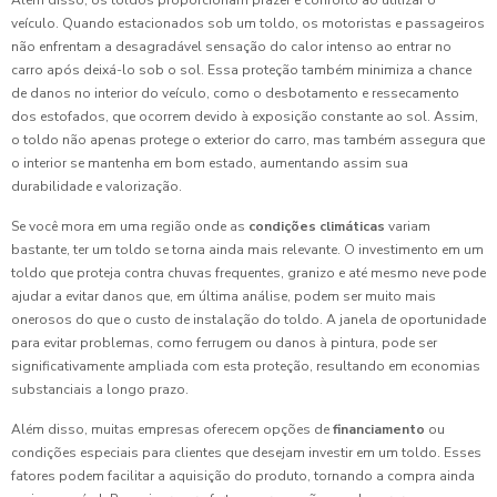
Além disso, os toldos proporcionam prazer e conforto ao utilizar o
veículo. Quando estacionados sob um toldo, os motoristas e passageiros
não enfrentam a desagradável sensação do calor intenso ao entrar no
carro após deixá-lo sob o sol. Essa proteção também minimiza a chance
de danos no interior do veículo, como o desbotamento e ressecamento
dos estofados, que ocorrem devido à exposição constante ao sol. Assim,
o toldo não apenas protege o exterior do carro, mas também assegura que
o interior se mantenha em bom estado, aumentando assim sua
durabilidade e valorização.
Se você mora em uma região onde as
condições climáticas
variam
bastante, ter um toldo se torna ainda mais relevante. O investimento em um
toldo que proteja contra chuvas frequentes, granizo e até mesmo neve pode
ajudar a evitar danos que, em última análise, podem ser muito mais
onerosos do que o custo de instalação do toldo. A janela de oportunidade
para evitar problemas, como ferrugem ou danos à pintura, pode ser
significativamente ampliada com esta proteção, resultando em economias
substanciais a longo prazo.
Além disso, muitas empresas oferecem opções de
financiamento
ou
condições especiais para clientes que desejam investir em um toldo. Esses
fatores podem facilitar a aquisição do produto, tornando a compra ainda