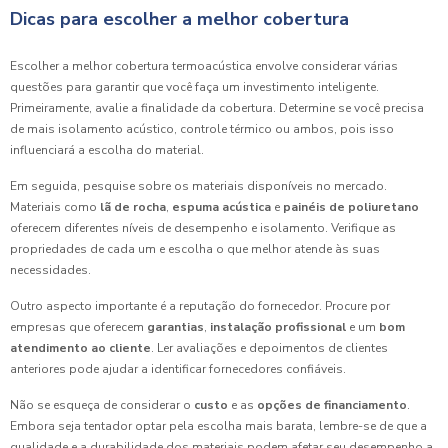
Dicas para escolher a melhor cobertura
Escolher a melhor cobertura termoacústica envolve considerar várias
questões para garantir que você faça um investimento inteligente.
Primeiramente, avalie a finalidade da cobertura. Determine se você precisa
de mais isolamento acústico, controle térmico ou ambos, pois isso
influenciará a escolha do material.
Em seguida, pesquise sobre os materiais disponíveis no mercado.
Materiais como
lã de rocha
,
espuma acústica
e
painéis de poliuretano
oferecem diferentes níveis de desempenho e isolamento. Verifique as
propriedades de cada um e escolha o que melhor atende às suas
necessidades.
Outro aspecto importante é a reputação do fornecedor. Procure por
empresas que oferecem
garantias
,
instalação profissional
e um
bom
atendimento ao cliente
. Ler avaliações e depoimentos de clientes
anteriores pode ajudar a identificar fornecedores confiáveis.
Não se esqueça de considerar o
custo
e as
opções de financiamento
.
Embora seja tentador optar pela escolha mais barata, lembre-se de que a
qualidade e a durabilidade dos materiais podem afetar seu desempenho a