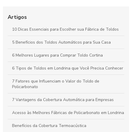
Toldos: Transforme Seu Espaço Externo em um Refúgio
Aconchegante
Artigos
Cobertura Termoacústica: Conforto e Silêncio para Seu
10 Dicas Essenciais para Escolher sua Fábrica de Toldos
Espaço
5 Benefícios dos Toldos Automáticos para Sua Casa
Toldos Automáticos: Transforme Seu Espaço e Melhore o
Conforto ao Ar Livre
6 Melhores Lugares para Comprar Toldo Cortina
6 Tipos de Toldos em Londrina que Você Precisa Conhecer
7 Fatores que Influenciam o Valor do Toldo de
Policarbonato
7 Vantagens da Cobertura Automática para Empresas
Acesso às Melhores Fábricas de Policarbonato em Londrina
Benefícios da Cobertura Termoacústica