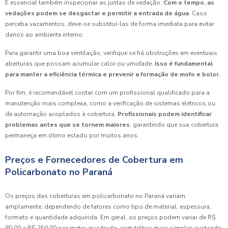
É essencial também inspecionar as juntas de vedação.
Com o tempo, as
vedações podem se desgastar e permitir a entrada de água
. Caso
perceba vazamentos, deve-se substituí-las de forma imediata para evitar
danos ao ambiente interno.
Para garantir uma boa ventilação, verifique se há obstruções em eventuais
aberturas que possam acumular calor ou umidade.
Isso é fundamental
para manter a eficiência térmica e prevenir a formação de mofo e bolor.
Por fim, é recomendável contar com um profissional qualificado para a
manutenção mais complexa, como a verificação de sistemas elétricos ou
de automação acoplados à cobertura.
Profissionais podem identificar
problemas antes que se tornem maiores
, garantindo que sua cobertura
permaneça em ótimo estado por muitos anos.
Preços e Fornecedores de Cobertura em
Policarbonato no Paraná
Os preços das coberturas em policarbonato no Paraná variam
amplamente, dependendo de fatores como tipo de material, espessura,
formato e quantidade adquirida. Em geral, os preços podem variar de R$
80,00 a R$ 250,00 por metro quadrado, com telhas mais simples custando