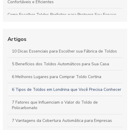
Confortáveis e Eficientes
Como Escolher Toldos Perfeitos para Proteger Seu Espaço
com Eficiência
Toldos: Transforme Seu Espaço Externo em um Refúgio
Aconchegante
Artigos
Cobertura Termoacústica: Conforto e Silêncio para Seu
10 Dicas Essenciais para Escolher sua Fábrica de Toldos
Espaço
5 Benefícios dos Toldos Automáticos para Sua Casa
Toldos Automáticos: Transforme Seu Espaço e Melhore o
Conforto ao Ar Livre
6 Melhores Lugares para Comprar Toldo Cortina
6 Tipos de Toldos em Londrina que Você Precisa Conhecer
7 Fatores que Influenciam o Valor do Toldo de
Policarbonato
7 Vantagens da Cobertura Automática para Empresas