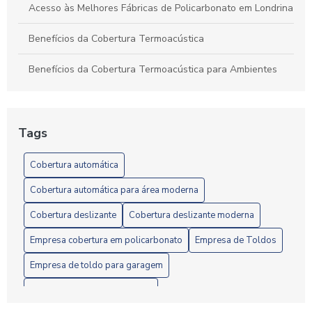
Acesso às Melhores Fábricas de Policarbonato em Londrina
Benefícios da Cobertura Termoacústica
Benefícios da Cobertura Termoacústica para Ambientes
Confortáveis e Eficientes
Benefícios e Instalação de Toldos de Policarbonato em
Londrina: Guia Completo
Tags
Câmera em Londrina: Confira o Guia Completo
Cobertura automática
Câmera em Londrina: Conheça os Melhores Modelos
Cobertura automática para área moderna
Cobertura deslizante
Cobertura deslizante moderna
Câmera em Londrina: Guia Completo
Empresa cobertura em policarbonato
Empresa de Toldos
Câmeras de Segurança em Londrina: Como Escolher a
Melhor Opção para Sua Proteção
Empresa de toldo para garagem
Empresa de toldos instalação
Câmeras de Segurança em Londrina: Proteja Seu Imóvel
com Soluções Eficientes