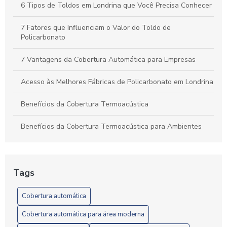
6 Tipos de Toldos em Londrina que Você Precisa Conhecer
7 Fatores que Influenciam o Valor do Toldo de
Policarbonato
7 Vantagens da Cobertura Automática para Empresas
Acesso às Melhores Fábricas de Policarbonato em Londrina
Benefícios da Cobertura Termoacústica
Benefícios da Cobertura Termoacústica para Ambientes
Confortáveis e Eficientes
Benefícios e Instalação de Toldos de Policarbonato em
Londrina: Guia Completo
Tags
Câmera em Londrina: Confira o Guia Completo
Cobertura automática
Câmera em Londrina: Conheça os Melhores Modelos
Cobertura automática para área moderna