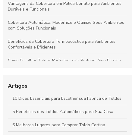
Vantagens da Cobertura em Policarbonato para Ambientes
Duráveis e Funcionais
Cobertura Automática: Modernize e Otimize Seus Ambientes
com Soluções Funcionais
Benefícios da Cobertura Termoacústica para Ambientes
Confortáveis e Eficientes
Como Escolher Toldos Perfeitos para Proteger Seu Espaço
com Eficiência
Toldos: Transforme Seu Espaço Externo em um Refúgio
Aconchegante
Artigos
Cobertura Termoacústica: Conforto e Silêncio para Seu
10 Dicas Essenciais para Escolher sua Fábrica de Toldos
Espaço
5 Benefícios dos Toldos Automáticos para Sua Casa
Toldos Automáticos: Transforme Seu Espaço e Melhore o
Conforto ao Ar Livre
6 Melhores Lugares para Comprar Toldo Cortina