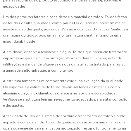
para assegurar que o produto escolhido atenda às suas expectativas e
necessidades.
Um dos primeiros fatores a considerar é o material do toldo. Toldos feitos
de tecidos de alta qualidade, como
poliéster
ou
acrílico
, oferecem maior
resistência ao desgaste, aos raios UV e às mudanças climáticas. Verifique a
gramatura do tecido, pois uma maior gramatura geralmente indica uma
maior durabilidade.
Além disso, observe a resistência à água. Toldos que possuem tratamento
impermeável garantem uma proteção eficaz em dias chuvosos, evitando
infiltrações e danos. Certifique-se de que o material foi tratado para resistir
à umidade e não enfraquecer com o tempo.
A estrutura também é um componente crucial na avaliação da qualidade.
Os suportes e a estrutura do toldo devem ser feitos de materiais como
alumínio
ou
aço inoxidável
, que oferecem resistência e durabilidade.
Verifique se a estrutura tem um revestimento adequado para evitar corrosão
e desgastes.
A facilidade de uso do sistema de abertura e fechamento do toldo é outro
aspecto a considerar. Um toldo de qualidade deve ter um mecanismo que
opere suavemente, seja manual ou motorizado. Testar o funcionamento na