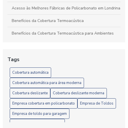
Acesso às Melhores Fábricas de Policarbonato em Londrina
Benefícios da Cobertura Termoacústica
Benefícios da Cobertura Termoacústica para Ambientes
Confortáveis e Eficientes
Benefícios e Instalação de Toldos de Policarbonato em
Londrina: Guia Completo
Tags
Câmera em Londrina: Confira o Guia Completo
Cobertura automática
Câmera em Londrina: Conheça os Melhores Modelos
Cobertura automática para área moderna
Cobertura deslizante
Cobertura deslizante moderna
Câmera em Londrina: Guia Completo
Empresa cobertura em policarbonato
Empresa de Toldos
Câmeras de Segurança em Londrina: Como Escolher a
Melhor Opção para Sua Proteção
Empresa de toldo para garagem
Empresa de toldos instalação
Câmeras de Segurança em Londrina: Proteja Seu Imóvel