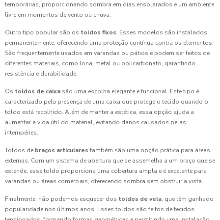
temporárias, proporcionando sombra em dias ensolarados e um ambiente
livre em momentos de vento ou chuva.
Outro tipo popular são os
toldos fixos
. Esses modelos são instalados
permanentemente, oferecendo uma proteção contínua contra os elementos.
São frequentemente usados em varandas ou pátios e podem ser feitos de
diferentes materiais, como lona, metal ou policarbonato, garantindo
resistência e durabilidade.
Os
toldos de caixa
são uma escolha elegante e funcional. Este tipo é
caracterizado pela presença de uma caixa que protege o tecido quando o
toldo está recolhido. Além de manter a estética, essa opção ajuda a
aumentar a vida útil do material, evitando danos causados pelas
intempéries.
Toldos de
braços articulares
também são uma opção prática para áreas
externas. Com um sistema de abertura que se assemelha a um braço que se
estende, esse toldo proporciona uma cobertura ampla e é excelente para
varandas ou áreas comerciais, oferecendo sombra sem obstruir a vista.
Finalmente, não podemos esquecer dos
toldos de vela
, que têm ganhado
popularidade nos últimos anos. Esses toldos são feitos de tecidos
tensionados, formando formas geométricas e permitindo uma instalação