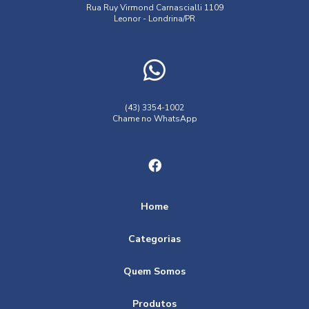
cobertura termoacústica
cobertura termoacústica preço
Sua Propriedade
Rua Ruy Virmond Carnascialli 1109
Leonor - Londrina/PR
coberturas deslizantes policarbonato
Cerca elétrica preço Londrina e fatores que influenciam o
custo
comprar toldo cortina sob medida
câmera em londrina
Cerca elétrica preço Londrina e opções para segurança
distribuidora de câmeras de segurança londrina
residencial
empresa cobertura em policarbonato
(43) 3354-1002
Chame no WhatsApp
Cerca Elétrica Preço Londrina Saiba Como Economizar na
empresa de toldos em londrina
Instalação
empresa toldo em lona preço
Cerca elétrica preço Londrina: O que você precisa saber
empresa toldo em policarbonato
Cerca Elétrica Preço Londrina: Saiba Mais Sobre
fabrica de policarbonato londrina
fabrica de toldo londrina
Home
Cobertura automática: a solução ideal para proteção e
fabricação de coberturas
fábrica de cobertura
Categorias
conforto em sua casa
fábrica de toldos e coberturas
Cobertura Automática: Como Escolher a Melhor Opção
Quem Somos
onde comprar cameras de segurança em londrina
para Seu Espaço Externo
onde comprar toldo cortina
reforma de cobertura
Produtos