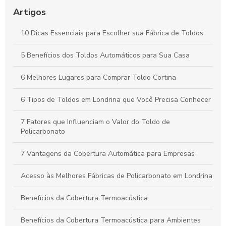
Toldos: Transforme Seu Espaço Externo em um Refúgio
Aconchegante
Artigos
Cobertura Termoacústica: Conforto e Silêncio para Seu
10 Dicas Essenciais para Escolher sua Fábrica de Toldos
Espaço
5 Benefícios dos Toldos Automáticos para Sua Casa
Toldos Automáticos: Transforme Seu Espaço e Melhore o
Conforto ao Ar Livre
6 Melhores Lugares para Comprar Toldo Cortina
6 Tipos de Toldos em Londrina que Você Precisa Conhecer
7 Fatores que Influenciam o Valor do Toldo de
Policarbonato
7 Vantagens da Cobertura Automática para Empresas
Acesso às Melhores Fábricas de Policarbonato em Londrina
Benefícios da Cobertura Termoacústica
Benefícios da Cobertura Termoacústica para Ambientes