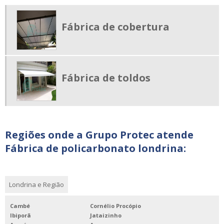
EMPRESA DE TOLDOS EM LONDRINA
FABRICA DE TOLDO LONDRINA
Fábrica de cobertura
FABRICA DE POLICARBONATO LONDRINA
ONDE COMPRAR CAMERAS DE SEGURANÇA EM LONDRINA
REFORMA DE TOLDO LONDRINA
Fábrica de toldos
CÂMERA EM LONDRINA
COBERTURA TERMOACÚSTICA PREÇO
TOLDOS PARA ESTACIONAMENTO PREÇO
Regiões onde a Grupo Protec atende
Fábrica de policarbonato londrina:
Londrina e Região
Cambé
Cornélio Procópio
Ibiporã
Jataizinho