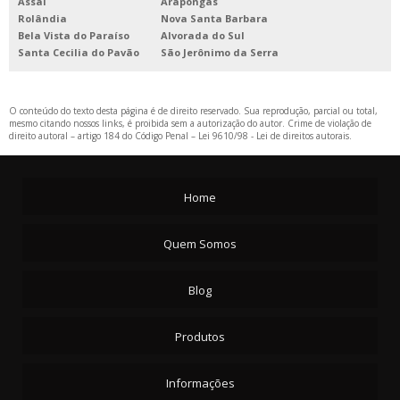
Assaí
Arapongas
Rolândia
Nova Santa Barbara
Bela Vista do Paraíso
Alvorada do Sul
Santa Cecilia do Pavão
São Jerônimo da Serra
O conteúdo do texto desta página é de direito reservado. Sua reprodução, parcial ou total,
mesmo citando nossos links, é proibida sem a autorização do autor. Crime de violação de
direito autoral – artigo 184 do Código Penal –
Lei 9610/98 - Lei de direitos autorais
.
Home
Quem Somos
Blog
Produtos
Informações