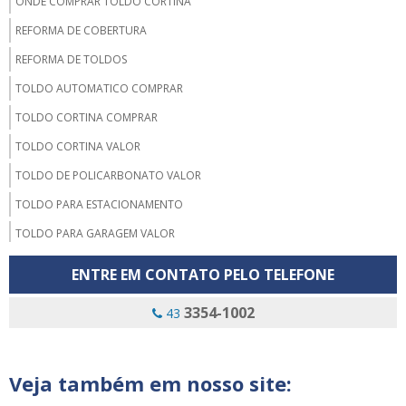
ONDE COMPRAR TOLDO CORTINA
REFORMA DE COBERTURA
REFORMA DE TOLDOS
TOLDO AUTOMATICO COMPRAR
TOLDO CORTINA COMPRAR
TOLDO CORTINA VALOR
TOLDO DE POLICARBONATO VALOR
TOLDO PARA ESTACIONAMENTO
TOLDO PARA GARAGEM VALOR
TOLDOS AUTOMATICOS
ENTRE EM CONTATO PELO TELEFONE
TOLDOS POLICARBONATO LONDRINA
3354-1002
43
CAMERAS DE SEGURANÇA LONDRINA
CERCA ELETRICA PREÇO LONDRINA
Veja também em nosso site:
DISTRIBUIDORA DE CÂMERAS DE SEGURANÇA LONDRINA